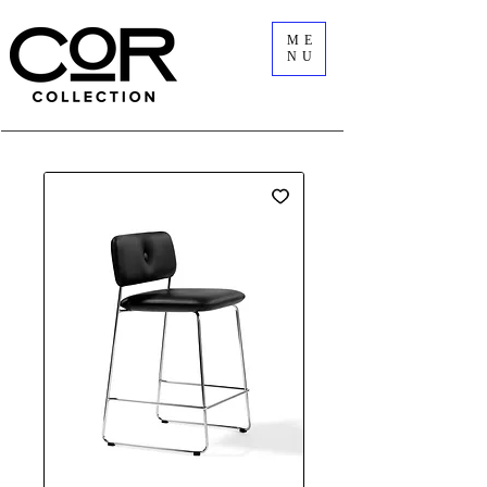
ME
NU