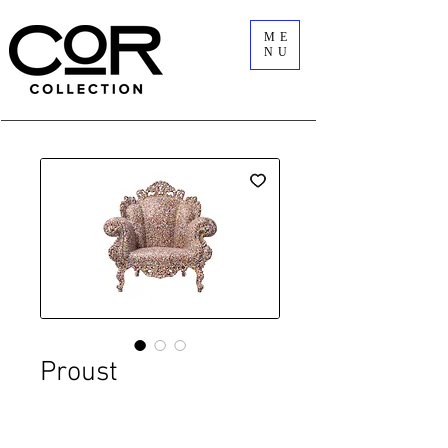
ME
NU
Proust